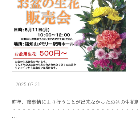
2025.07.31
昨年、諸事情により行うことが出来なかったお盆の生花
‐‐‐‐‐‐‐‐‐‐‐‐‐‐‐‐‐‐‐‐‐‐‐‐‐
…