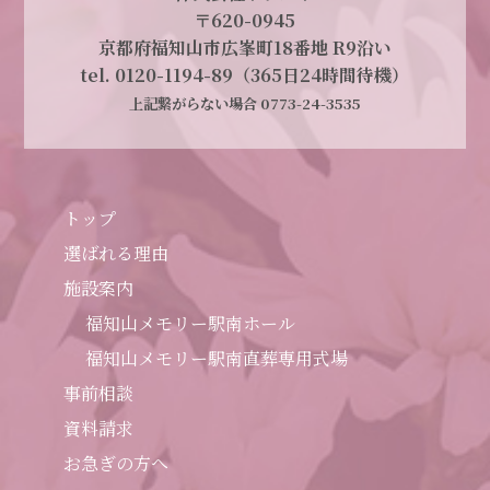
〒620-0945
京都府福知山市広峯町18番地 R9沿い
tel. 0120-1194-89（365日24時間待機）
上記繋がらない場合 0773-24-3535
トップ
選ばれる理由
施設案内
福知山メモリー駅南ホール
福知山メモリー駅南直葬専用式場
事前相談
資料請求
お急ぎの方へ